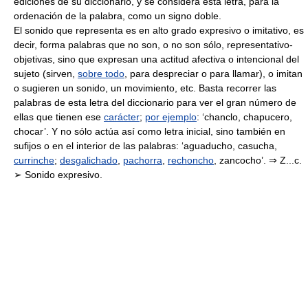
ediciones de su diccionario, y se considera esta letra, para la
ordenación de la palabra, como un signo doble.
El sonido que representa es en alto grado expresivo o imitativo, es
decir, forma palabras que no son, o no son sólo, representativo-
objetivas, sino que expresan una actitud afectiva o intencional del
sujeto (sirven,
sobre todo
, para despreciar o para llamar), o imitan
o sugieren un sonido, un movimiento, etc. Basta recorrer las
palabras de esta letra del diccionario para ver el gran número de
ellas que tienen ese
carácter
;
por ejemplo
: ‘chanclo, chapucero,
chocar’. Y no sólo actúa así como letra inicial, sino también en
sufijos o en el interior de las palabras: ‘aguaducho, casucha,
currinche
;
desgalichado
,
pachorra
,
rechoncho
, zancocho’. ⇒ Z...c.
➢ Sonido expresivo.