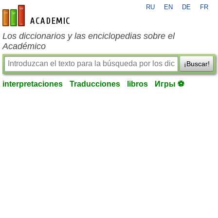
RU
EN
DE
FR
es-academic.com
Los diccionarios y las enciclopedias sobre el
Académico
¡Buscar!
interpretaciones
Traducciones
libros
Игры ⚽