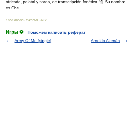
africada, palatal y sorda, de transcripción fonética [tʃ]. Su nombre
es Che.
Enciclopedia Universal
.
2012
.
Игры ⚽
Поможем написать реферат
Army Of Me (single)
Arnoldo Alemán